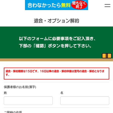
間もなく
合わなかったら
無料
終了
退会・オプション解約
退会・解約期限は15日です。16日以降の退会・解約申請は翌月の退会・解約となりま
す。
保護者様のお名前(漢字)
姓
名
ご登録の住所