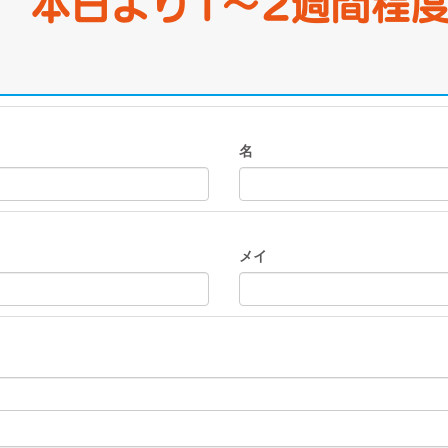
 本日より1～2週間程
名
メイ